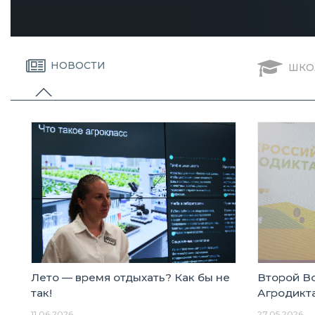
НОВОСТИ
ШКО
Лето — время отдыхать? Как бы не
Второй В
так!
Агродикт
11.06.2026
27.05.2026