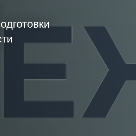
одготовки
сти