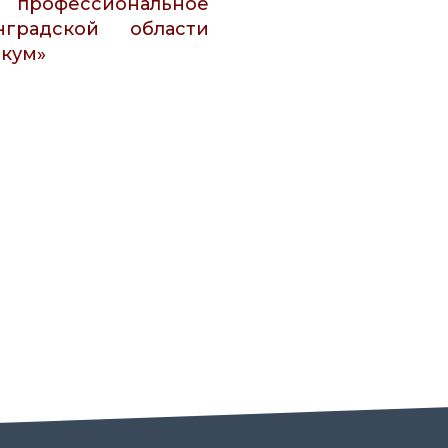
офессиональное
градской области
икум»