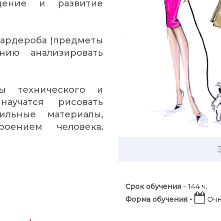
дение и развитие
гардероба (предметы
ию анализировать
ы технического и
научатся рисовать
ильные материалы,
оением человека,
Срок обучения
- 144 ч.
Форма обучения
-
Очн