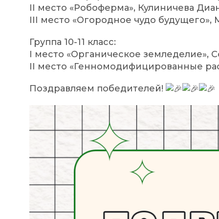
II место «Робоферма», Кулиничева Диа
III место «Огородное чудо будущего»
Группа 10-11 класс:
I место «Органическое земледелие», С
II место «Генномодифицированные рас
Поздравляем победителей!