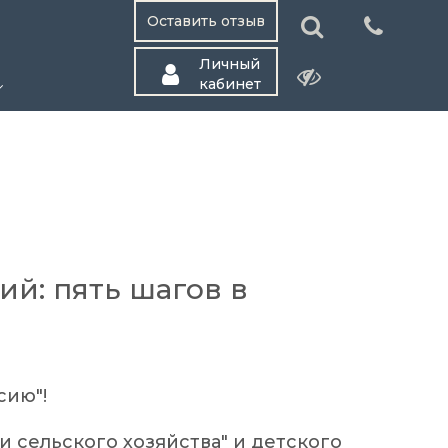
Оставить отзыв
Личный
кабинет
...
й: пять шагов в
сию"!
 сельского хозяйства" и детского