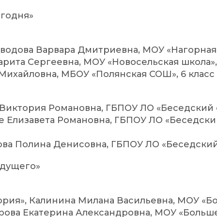
егодня»
Заводова Варвара Дмитриевна, МОУ «Нагорная
арита Сергеевна, МОУ «Новосельская школа»,
 Михайловна, МБОУ «Полянская СОШ», 6 класс
о Виктория Романовна, ГБПОУ ЛО «Беседский 
те Елизавета Романовна, ГБПОУ ЛО «Беседски
ябкова Полина Денисовна, ГБПОУ ЛО «Беседски
удущего»
ория», Калинина Милана Васильевна, МОУ «Б
арова Екатерина Александровна, МОУ «Больше