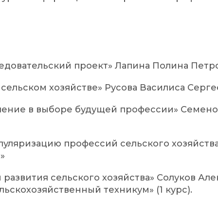
следовательский проект» Лапина Полина Пет
в сельском хозяйстве» Русова Василиса Серг
еление в выборе будущей профессии» Семен
 популяризацию профессий сельского хозяйс
»
ы развития сельского хозяйства» Солуков А
ьскохозяйственный техникум» (1 курс).