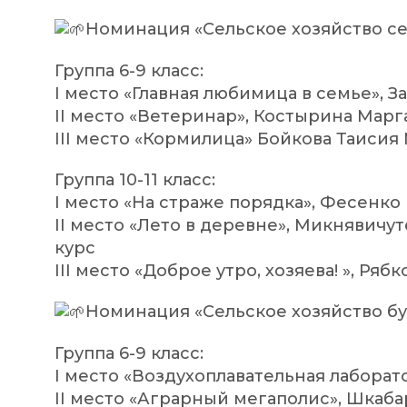
Номинация «Сельское хозяйство с
Группа 6-9 класс:
I место «Главная любимица в семье», 
II место «Ветеринар», Костырина Марг
III место «Кормилица» Бойкова Таисия
Группа 10-11 класс:
I место «На страже порядка», Фесенк
II место «Лето в деревне», Микнявичу
курс
III место «Доброе утро, хозяева! », Р
Номинация «Сельское хозяйство б
Группа 6-9 класс:
I место «Воздухоплавательная лаборат
II место «Аграрный мегаполис», Шкаб