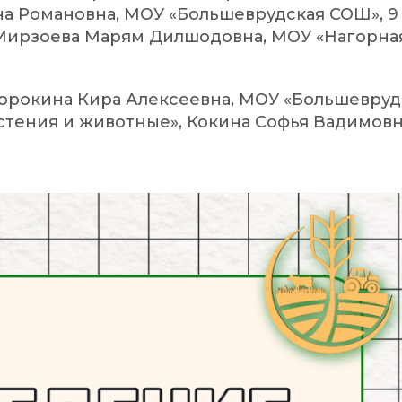
на Романовна, МОУ «Большеврудская СОШ», 9
, Мирзоева Марям Дилшодовна, МОУ «Нагорная
орокина Кира Алексеевна, МОУ «Большеврудс
тения и животные», Кокина Софья Вадимовна