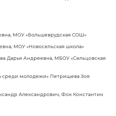
ровна, МОУ «Большеврудская СОШ»
еевна, МОУ «Новосельская школа»
ова Дарья Андреевна, МБОУ «Сельцовская
тва среди молодежи» Петрищева Зоя
лександр Александрович, Фок Константин