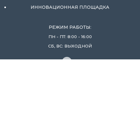
ИННОВАЦИОННАЯ ПЛОЩАДКА
РЕЖИМ РАБОТЫ:
ПН - ПТ: 8:00 - 16:00
СБ, ВС: ВЫХОДНОЙ
ЛЕНИНГРАДСКАЯ ОБЛ., ВОЛОСОВСКИЙ
РАЙОН, П. БЕСЕДА, Д. 6
+7(81373) 6-32-75
COPP47@MAIL.RU
ЦЕНТР ОПЕРЕЖАЮЩЕЙ
ПРОФЕССИОНАЛЬНОЙ ПОДГОТОВКИ