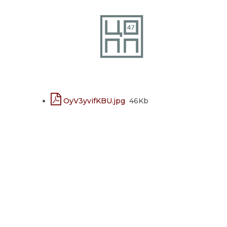
OyV3yvifKBU.jpg
46Kb